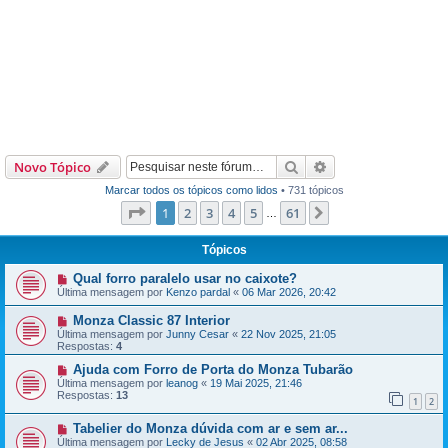
Pesquisar
Pesquisa avançada
Novo Tópico
Marcar todos os tópicos como lidos
• 731 tópicos
Página
1
de
61
1
2
3
4
5
61
Próximo
…
Tópicos
Qual forro paralelo usar no caixote?
Última mensagem por
Kenzo pardal
«
06 Mar 2026, 20:42
Monza Classic 87 Interior
Última mensagem por
Junny Cesar
«
22 Nov 2025, 21:05
Respostas:
4
Ajuda com Forro de Porta do Monza Tubarão
Última mensagem por
leanog
«
19 Mai 2025, 21:46
Respostas:
13
1
2
Tabelier do Monza dúvida com ar e sem ar...
Última mensagem por
Lecky de Jesus
«
02 Abr 2025, 08:58