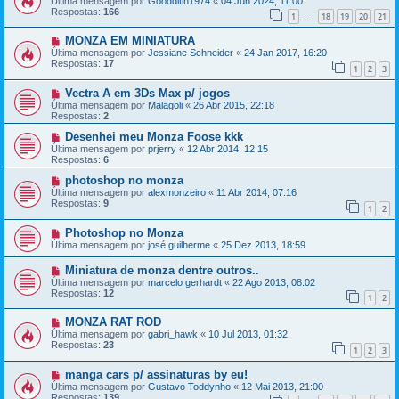
Última mensagem por
Goodditin1974
«
04 Jun 2024, 11:00
Respostas:
166
1
18
19
20
21
…
MONZA EM MINIATURA
Última mensagem por
Jessiane Schneider
«
24 Jan 2017, 16:20
Respostas:
17
1
2
3
Vectra A em 3Ds Max p/ jogos
Última mensagem por
Malagoli
«
26 Abr 2015, 22:18
Respostas:
2
Desenhei meu Monza Foose kkk
Última mensagem por
prjerry
«
12 Abr 2014, 12:15
Respostas:
6
photoshop no monza
Última mensagem por
alexmonzeiro
«
11 Abr 2014, 07:16
Respostas:
9
1
2
Photoshop no Monza
Última mensagem por
josé guilherme
«
25 Dez 2013, 18:59
Miniatura de monza dentre outros..
Última mensagem por
marcelo gerhardt
«
22 Ago 2013, 08:02
Respostas:
12
1
2
MONZA RAT ROD
Última mensagem por
gabri_hawk
«
10 Jul 2013, 01:32
Respostas:
23
1
2
3
manga cars p/ assinaturas by eu!
Última mensagem por
Gustavo Toddynho
«
12 Mai 2013, 21:00
Respostas:
139